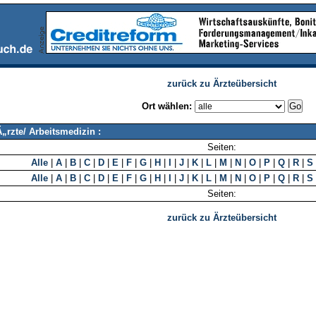
zurück zu Ärzteübersicht
Ort wählen:
„rzte/ Arbeitsmedizin :
Seiten:
Alle
|
A
|
B
|
C
|
D
|
E
|
F
|
G
|
H
|
I
|
J
|
K
|
L
|
M
|
N
|
O
|
P
|
Q
|
R
|
S
Alle
|
A
|
B
|
C
|
D
|
E
|
F
|
G
|
H
|
I
|
J
|
K
|
L
|
M
|
N
|
O
|
P
|
Q
|
R
|
S
Seiten:
zurück zu Ärzteübersicht