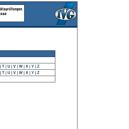
|
T
|
U
|
V
|
W
|
X
|
Y
|
Z
|
T
|
U
|
V
|
W
|
X
|
Y
|
Z