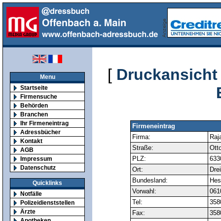
[
Druckansicht
Menu
Startseite
Firmensuche
Behörden
Branchen
Ihr Firmeneintrag
Firmeneintrag
Adressbücher
Firma:
Raj
Kontakt
Straße:
Otto
AGB
PLZ:
633
Impressum
Datenschutz
Ort:
Drei
Bundesland:
Hes
Quicklinks
Vorwahl:
061
Notfälle
Tel:
358
Polizeidienststellen
Ärzte
Fax:
358
Apotheken