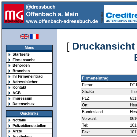
[
Druckansicht
Menu
Startseite
Firmensuche
Behörden
Branchen
Ihr Firmeneintrag
Firmeneintrag
Adressbücher
Firma:
DT-
Kontakt
Straße:
The
AGB
PLZ:
631
Impressum
Datenschutz
Ort:
Heu
Bundesland:
Hes
Quicklinks
Vorwahl:
061
Notfälle
Tel:
101
Polizeidienststellen
Ärzte
Fax:
101
Apotheken