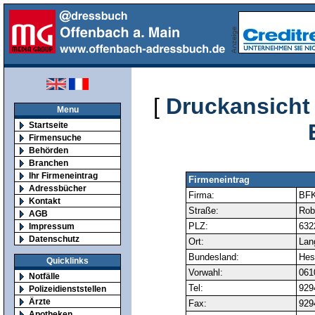
[
Druckansicht
Menu
Startseite
Firmensuche
Behörden
Branchen
Ihr Firmeneintrag
Firmeneintrag
Adressbücher
Firma:
BFK
Kontakt
Straße:
Rob
AGB
PLZ:
632
Impressum
Datenschutz
Ort:
Lan
Bundesland:
Hes
Quicklinks
Vorwahl:
061
Notfälle
Tel:
929
Polizeidienststellen
Ärzte
Fax:
929
Apotheken