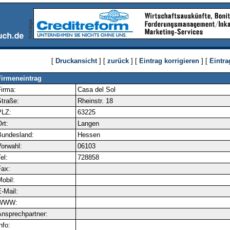
[
Druckansicht
] [
zurück
] [
Eintrag korrigieren
] [
Eintra
Firmeneintrag
irma:
Casa del Sol
traße:
Rheinstr. 18
PLZ:
63225
rt:
Langen
Bundesland:
Hessen
orwahl:
06103
el:
728858
ax:
obil:
-Mail:
WWW:
nsprechpartner:
nfo: