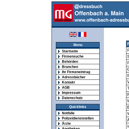
Menu
F
Startseite
Firmensuche
S
Behörden
Branchen
O
Ihr Firmeneintrag
Adressbücher
V
Kontakt
AGB
T
Impressum
F
Datenschutz
M
Quicklinks
E
Notfälle
Polizeidienststellen
A
Ärzte
I
Apotheken