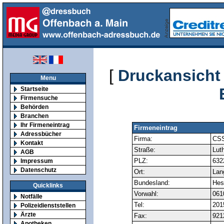
[
Druckansicht
Menu
Startseite
Firmensuche
Behörden
Branchen
Ihr Firmeneintrag
Firmeneintrag
Adressbücher
Firma:
CS
Kontakt
Straße:
Luth
AGB
PLZ:
632
Impressum
Datenschutz
Ort:
Lan
Bundesland:
Hes
Quicklinks
Vorwahl:
061
Notfälle
Tel:
201
Polizeidienststellen
Ärzte
Fax:
921
Apotheken