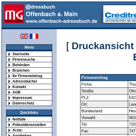
[
Druckansicht
Menu
Startseite
Firmensuche
Behörden
Branchen
Ihr Firmeneintrag
Firmeneintrag
Adressbücher
Firma:
Thu
Kontakt
Straße:
Otto
AGB
PLZ:
632
Impressum
Datenschutz
Ort:
Lan
Bundesland:
Hes
Quicklinks
Vorwahl:
061
Notfälle
Tel:
720
Polizeidienststellen
Ärzte
Fax:
747
Apotheken