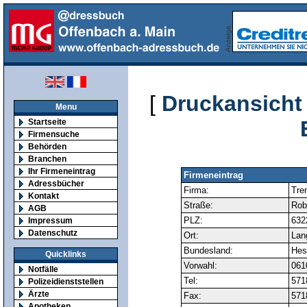
[
Druckansicht
Menu
Startseite
Firmensuche
Behörden
Branchen
Ihr Firmeneintrag
Firmeneintrag
Adressbücher
Firma:
Tre
Kontakt
Straße:
Rob
AGB
PLZ:
632
Impressum
Datenschutz
Ort:
Lan
Bundesland:
Hes
Quicklinks
Vorwahl:
061
Notfälle
Tel:
571
Polizeidienststellen
Ärzte
Fax:
571
Apotheken