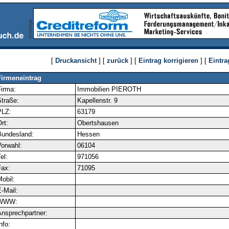
[
Druckansicht
] [
zurück
] [
Eintrag korrigieren
] [
Eintra
Firmeneintrag
irma:
Immobilien PIEROTH
traße:
Kapellenstr. 9
PLZ:
63179
rt:
Obertshausen
Bundesland:
Hessen
orwahl:
06104
el:
971056
ax:
71095
obil:
-Mail:
WWW:
nsprechpartner:
nfo: