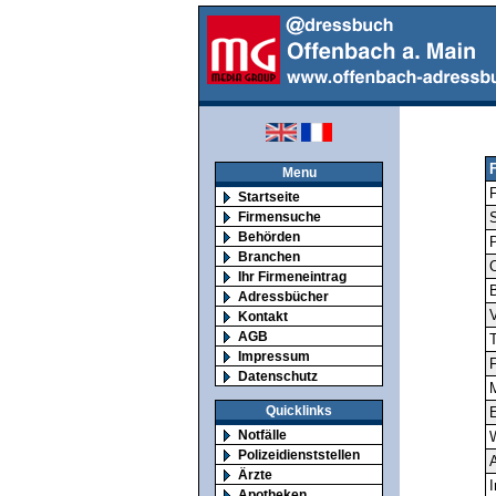
Menu
F
Startseite
Firmensuche
S
Behörden
Branchen
O
Ihr Firmeneintrag
Adressbücher
V
Kontakt
AGB
T
Impressum
F
Datenschutz
M
Quicklinks
E
Notfälle
Polizeidienststellen
A
Ärzte
I
Apotheken