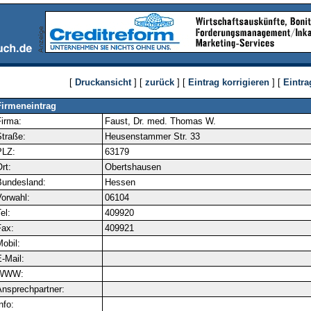
[
Druckansicht
] [
zurück
] [
Eintrag korrigieren
] [
Eintra
Firmeneintrag
irma:
Faust, Dr. med. Thomas W.
traße:
Heusenstammer Str. 33
PLZ:
63179
rt:
Obertshausen
Bundesland:
Hessen
orwahl:
06104
el:
409920
ax:
409921
obil:
-Mail:
WWW:
nsprechpartner:
nfo: