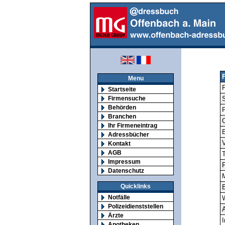
Menu
F
Startseite
Firmensuche
S
Behörden
Branchen
O
Ihr Firmeneintrag
Adressbücher
V
Kontakt
AGB
T
Impressum
F
Datenschutz
M
Quicklinks
E
Notfälle
Polizeidienststellen
A
Ärzte
I
Apotheken