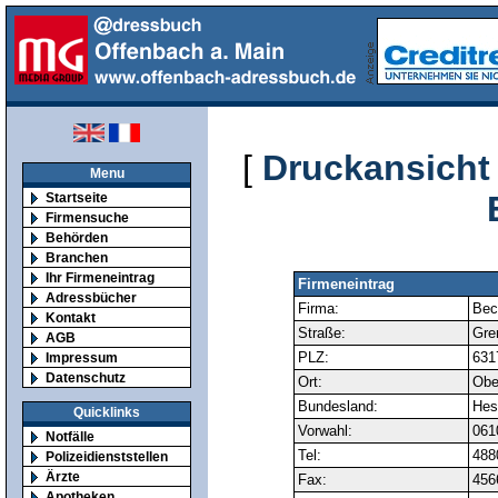
[
Druckansicht
Menu
Startseite
Firmensuche
Behörden
Branchen
Ihr Firmeneintrag
Firmeneintrag
Adressbücher
Firma:
Bec
Kontakt
Straße:
Gre
AGB
PLZ:
631
Impressum
Datenschutz
Ort:
Obe
Bundesland:
Hes
Quicklinks
Vorwahl:
061
Notfälle
Tel:
488
Polizeidienststellen
Ärzte
Fax:
456
Apotheken