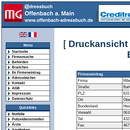
[
Druckansicht
Menu
Startseite
Firmensuche
Behörden
Branchen
Ihr Firmeneintrag
Firmeneintrag
Adressbücher
Firma:
Rib
Kontakt
Straße:
Bah
AGB
PLZ:
631
Impressum
Datenschutz
Ort:
Obe
Bundesland:
Hes
Quicklinks
Vorwahl:
061
Notfälle
Tel:
432
Polizeidienststellen
Ärzte
Fax:
467
Apotheken