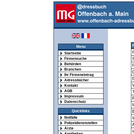
Menu
F
Startseite
Firmensuche
S
Behörden
Branchen
O
Ihr Firmeneintrag
Adressbücher
V
Kontakt
AGB
T
Impressum
F
Datenschutz
M
Quicklinks
E
Notfälle
Polizeidienststellen
A
Ärzte
I
Apotheken