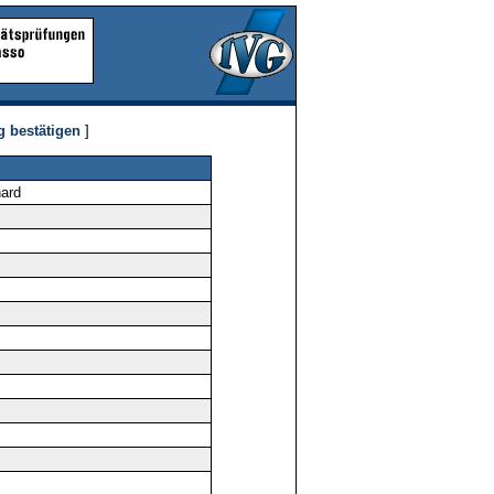
g bestätigen
]
ard