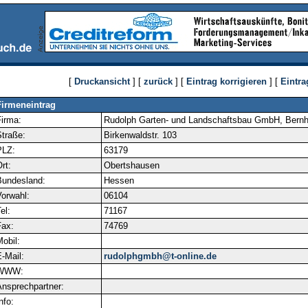
[
Druckansicht
] [
zurück
] [
Eintrag korrigieren
] [
Eintra
Firmeneintrag
irma:
Rudolph Garten- und Landschaftsbau GmbH, Bernh
traße:
Birkenwaldstr. 103
PLZ:
63179
rt:
Obertshausen
Bundesland:
Hessen
orwahl:
06104
el:
71167
ax:
74769
obil:
-Mail:
rudolphgmbh@t-online.de
WWW:
nsprechpartner:
nfo: