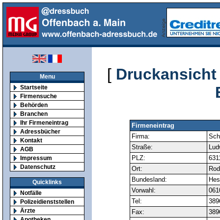
[
Druckansicht
Menu
Startseite
Firmensuche
Behörden
Branchen
Ihr Firmeneintrag
Firmeneintrag
Adressbücher
Firma:
Sch
Kontakt
Straße:
Ludw
AGB
PLZ:
631
Impressum
Datenschutz
Ort:
Rod
Bundesland:
Hes
Quicklinks
Vorwahl:
061
Notfälle
Tel:
389
Polizeidienststellen
Ärzte
Fax:
389
Apotheken