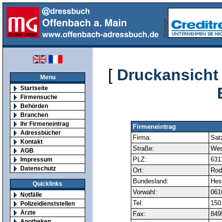
[
Druckansicht
Menu
Startseite
Firmensuche
Behörden
Branchen
Ihr Firmeneintrag
Firmeneintrag
Adressbücher
Firma:
Sat
Kontakt
Straße:
Wes
AGB
PLZ:
631
Impressum
Datenschutz
Ort:
Rod
Bundesland:
Hes
Quicklinks
Vorwahl:
061
Notfälle
Tel:
150
Polizeidienststellen
Ärzte
Fax:
849
Apotheken