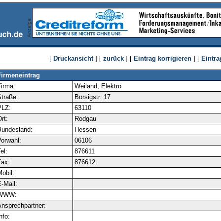
[
Druckansicht
] [
zurück
] [
Eintrag korrigieren
] [
Eintra
Firmeneintrag
irma:
Weiland, Elektro
traße:
Borsigstr. 17
PLZ:
63110
rt:
Rodgau
Bundesland:
Hessen
orwahl:
06106
el:
876611
ax:
876612
obil:
-Mail:
WWW:
nsprechpartner:
nfo: