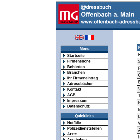
Menu
F
Startseite
Firmensuche
S
Behörden
Branchen
O
Ihr Firmeneintrag
Adressbücher
V
Kontakt
AGB
T
Impressum
F
Datenschutz
M
Quicklinks
E
Notfälle
Polizeidienststellen
A
Ärzte
I
Apotheken