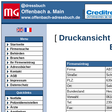
[
Druckansicht
Menu
Startseite
Firmensuche
Behörden
Branchen
Ihr Firmeneintrag
Firmeneintrag
Adressbücher
Firma:
ABS
Kontakt
Straße:
Schu
AGB
PLZ:
635
Impressum
Datenschutz
Ort:
Sel
Bundesland:
Hes
Quicklinks
Vorwahl:
061
Notfälle
Tel:
235
Polizeidienststellen
Ärzte
Fax:
384
Apotheken