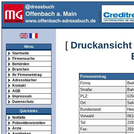
[
Druckansicht
Menu
Startseite
Firmensuche
Behörden
Branchen
Ihr Firmeneintrag
Firmeneintrag
Adressbücher
Firma:
Bei
Kontakt
Straße:
Bah
AGB
PLZ:
635
Impressum
Datenschutz
Ort:
Sel
Bundesland:
Hes
Quicklinks
Vorwahl:
061
Notfälle
Tel:
229
Polizeidienststellen
Ärzte
Fax:
291
Apotheken