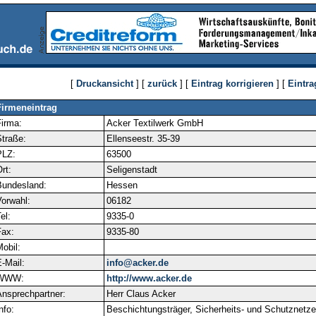
[
Druckansicht
] [
zurück
] [
Eintrag korrigieren
] [
Eintra
Firmeneintrag
irma:
Acker Textilwerk GmbH
traße:
Ellenseestr. 35-39
PLZ:
63500
rt:
Seligenstadt
Bundesland:
Hessen
orwahl:
06182
el:
9335-0
ax:
9335-80
obil:
-Mail:
info@acker.de
WWW:
http://www.acker.de
nsprechpartner:
Herr Claus Acker
nfo:
Beschichtungsträger, Sicherheits- und Schutznetze