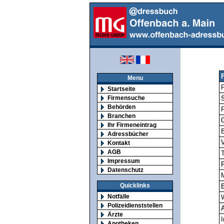
Menu
F
Startseite
Firmensuche
S
Behörden
Branchen
O
Ihr Firmeneintrag
Adressbücher
V
Kontakt
AGB
T
Impressum
F
Datenschutz
M
Quicklinks
E
Notfälle
Polizeidienststellen
A
Ärzte
I
Apotheken