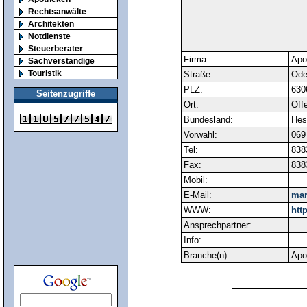
Rechtsanwälte
Architekten
Notdienste
Steuerberater
Firma:
Apo
Sachverständige
Touristik
Straße:
Ode
PLZ:
630
Seitenzugriffe
Ort:
Off
Bundesland:
Hes
Vorwahl:
069
Tel:
838
Fax:
838
Mobil:
E-Mail:
mar
WWW:
htt
Ansprechpartner:
Info:
Branche(n):
Apo