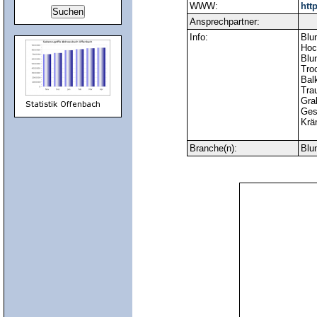
WWW:
htt
Ansprechpartner:
Info:
Blu
Hoch
Blu
Tro
Bal
Trau
Gra
Ges
Krä
Branche(n):
Blu