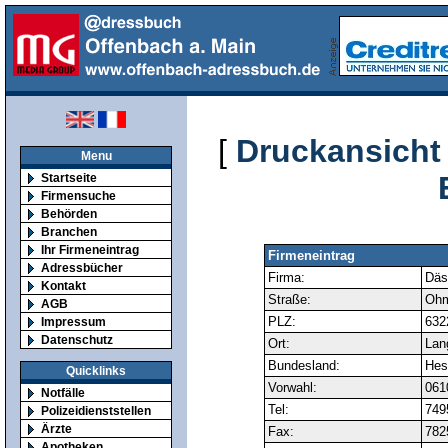
[
Druckansicht
Menu
Startseite
Firmensuche
Behörden
Branchen
Ihr Firmeneintrag
Firmeneintrag
Adressbücher
Firma:
Däs
Kontakt
Straße:
Ohm
AGB
PLZ:
632
Impressum
Datenschutz
Ort:
Lan
Bundesland:
Hes
Quicklinks
Vorwahl:
061
Notfälle
Tel:
749
Polizeidienststellen
Ärzte
Fax:
782
Apotheken