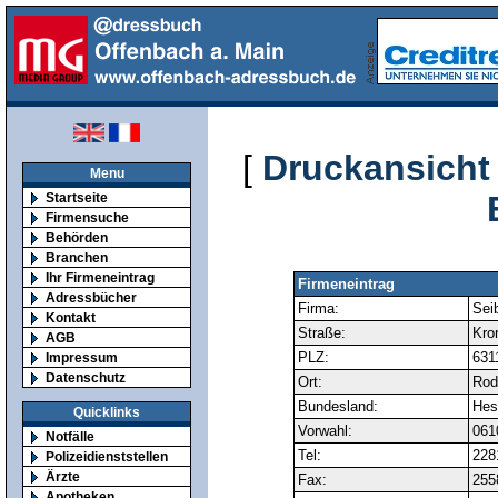
[
Druckansicht
Menu
Startseite
Firmensuche
Behörden
Branchen
Ihr Firmeneintrag
Firmeneintrag
Adressbücher
Firma:
Sei
Kontakt
Straße:
Kron
AGB
PLZ:
631
Impressum
Datenschutz
Ort:
Rod
Bundesland:
Hes
Quicklinks
Vorwahl:
061
Notfälle
Tel:
228
Polizeidienststellen
Ärzte
Fax:
255
Apotheken