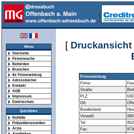
[
Druckansicht
Menu
Startseite
Firmensuche
Behörden
Branchen
Ihr Firmeneintrag
Firmeneintrag
Adressbücher
Firma:
Feu
Kontakt
Straße:
Bieb
AGB
PLZ:
630
Impressum
Datenschutz
Ort:
Off
Bundesland:
Hes
Quicklinks
Vorwahl:
069
Notfälle
Tel:
852
Polizeidienststellen
Ärzte
Fax:
873
Apotheken