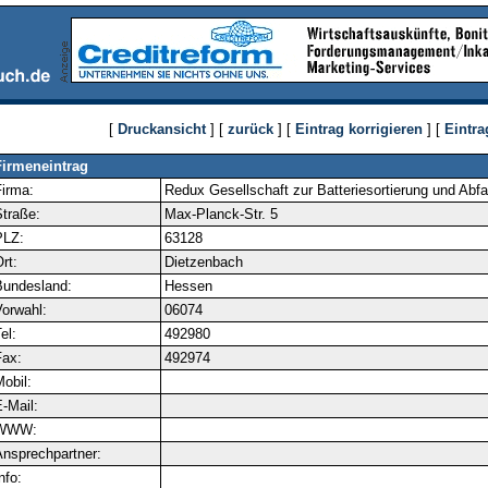
[
Druckansicht
] [
zurück
] [
Eintrag korrigieren
] [
Eintra
Firmeneintrag
irma:
Redux Gesellschaft zur Batteriesortierung und Abf
traße:
Max-Planck-Str. 5
PLZ:
63128
rt:
Dietzenbach
Bundesland:
Hessen
orwahl:
06074
el:
492980
ax:
492974
obil:
-Mail:
WWW:
nsprechpartner:
nfo: