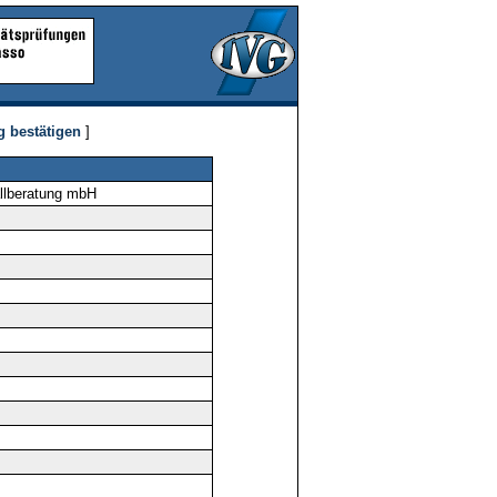
g bestätigen
]
allberatung mbH