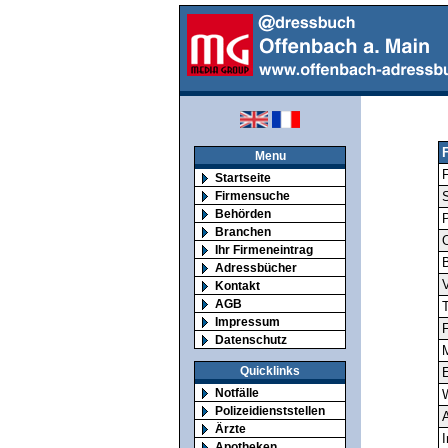
Menu
F
Startseite
Firmensuche
S
Behörden
Branchen
O
Ihr Firmeneintrag
Adressbücher
V
Kontakt
AGB
T
Impressum
F
Datenschutz
M
Quicklinks
E
Notfälle
Polizeidienststellen
A
Ärzte
I
Apotheken