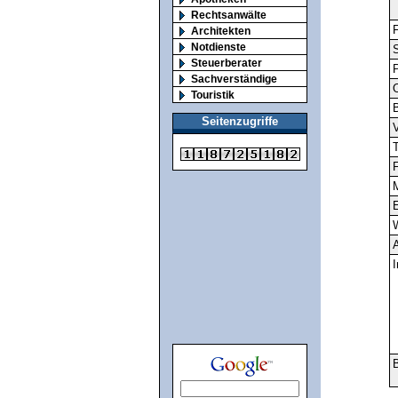
Rechtsanwälte
F
Architekten
Notdienste
S
Steuerberater
Sachverständige
O
Touristik
Seitenzugriffe
V
T
F
M
E
A
I
B