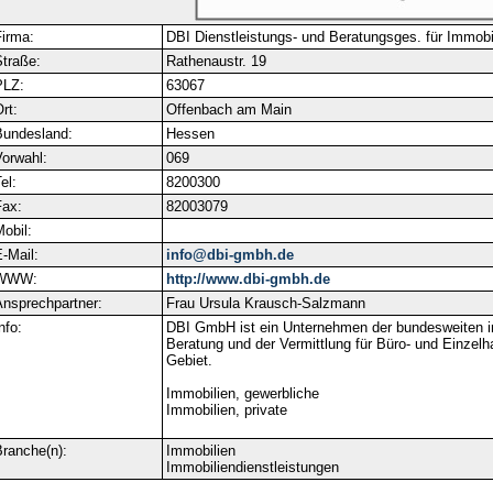
irma:
DBI Dienstleistungs- und Beratungsges. für Immob
traße:
Rathenaustr. 19
PLZ:
63067
rt:
Offenbach am Main
Bundesland:
Hessen
orwahl:
069
el:
8200300
ax:
82003079
obil:
-Mail:
info@dbi-gmbh.de
WWW:
http://www.dbi-gmbh.de
nsprechpartner:
Frau Ursula Krausch-Salzmann
nfo:
DBI GmbH ist ein Unternehmen der bundesweiten im
Beratung und der Vermittlung für Büro- und Einzel
Gebiet.
Immobilien, gewerbliche
Immobilien, private
ranche(n):
Immobilien
Immobiliendienstleistungen