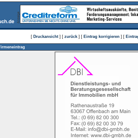
[
Druckansicht
] [
zurück
] [
Eintrag korrigieren
] [
Eintra
Firmeneintrag