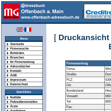
[
Druckansicht
Menu
Startseite
Firmensuche
Behörden
Branchen
Ihr Firmeneintrag
Firmeneintrag
Adressbücher
Firma:
Win
Kontakt
Straße:
Dom
AGB
PLZ:
630
Impressum
Datenschutz
Ort:
Off
Bundesland:
Hes
Quicklinks
Vorwahl:
069
Notfälle
Tel:
800
Polizeidienststellen
Ärzte
Fax:
Apotheken