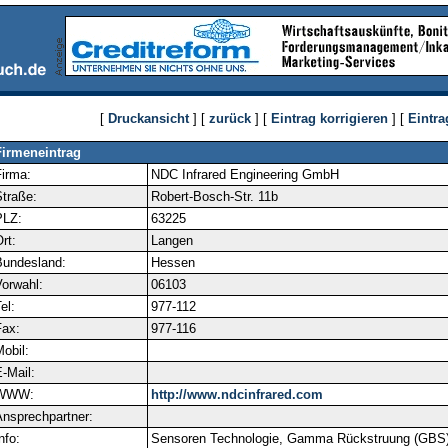
[
Druckansicht
] [
zurück
] [
Eintrag korrigieren
] [
Eintra
Firmeneintrag
irma:
NDC Infrared Engineering GmbH
traße:
Robert-Bosch-Str. 11b
PLZ:
63225
rt:
Langen
Bundesland:
Hessen
orwahl:
06103
el:
977-112
ax:
977-116
obil:
-Mail:
WWW:
http://www.ndcinfrared.com
nsprechpartner:
nfo:
Sensoren Technologie, Gamma Rückstruung (GBS) 