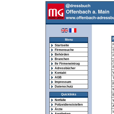
Menu
F
Startseite
Firmensuche
S
Behörden
Branchen
O
Ihr Firmeneintrag
Adressbücher
V
Kontakt
AGB
T
Impressum
F
Datenschutz
M
Quicklinks
E
Notfälle
Polizeidienststellen
A
Ärzte
I
Apotheken