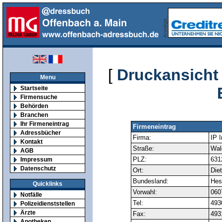
[
Druckansicht
Menu
Startseite
Firmensuche
Behörden
Branchen
Ihr Firmeneintrag
Firmeneintrag
Adressbücher
Firma:
IP 
Kontakt
Straße:
Wal
AGB
PLZ:
631
Impressum
Datenschutz
Ort:
Die
Bundesland:
Hes
Quicklinks
Vorwahl:
060
Notfälle
Tel:
493
Polizeidienststellen
Ärzte
Fax:
493
Apotheken