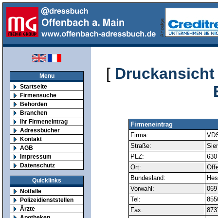
[
Druckansicht
Menu
Startseite
Firmensuche
Behörden
Branchen
Ihr Firmeneintrag
Firmeneintrag
Adressbücher
Firma:
VDS
Kontakt
Straße:
Sie
AGB
PLZ:
630
Impressum
Datenschutz
Ort:
Off
Bundesland:
Hes
Quicklinks
Vorwahl:
069
Notfälle
Tel:
855
Polizeidienststellen
Ärzte
Fax:
873
Apotheken