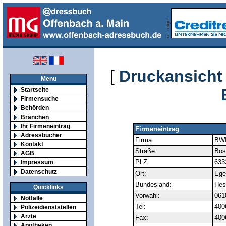
[
Druckansicht
Menu
Startseite
Firmensuche
Behörden
Branchen
Ihr Firmeneintrag
Firmeneintrag
Adressbücher
Firma:
BWI
Kontakt
Straße:
Bos
AGB
PLZ:
633
Impressum
Datenschutz
Ort:
Ege
Bundesland:
Hes
Quicklinks
Vorwahl:
061
Notfälle
Tel:
400
Polizeidienststellen
Ärzte
Fax:
400
Apotheken