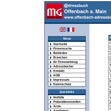
Menu
F
Startseite
Firmensuche
S
Behörden
Branchen
O
Ihr Firmeneintrag
Adressbücher
V
Kontakt
AGB
T
Impressum
F
Datenschutz
M
Quicklinks
E
Notfälle
Polizeidienststellen
A
Ärzte
I
Apotheken