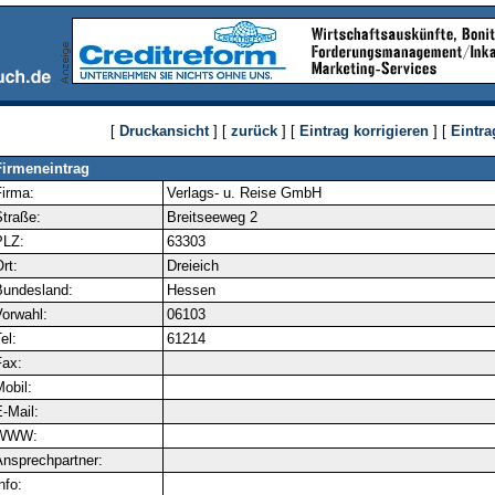
[
Druckansicht
] [
zurück
] [
Eintrag korrigieren
] [
Eintra
Firmeneintrag
irma:
Verlags- u. Reise GmbH
traße:
Breitseeweg 2
PLZ:
63303
rt:
Dreieich
Bundesland:
Hessen
orwahl:
06103
el:
61214
ax:
obil:
-Mail:
WWW:
nsprechpartner:
nfo: