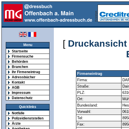
[
Druckansicht
Menu
Startseite
Firmensuche
Behörden
Branchen
Ihr Firmeneintrag
Firmeneintrag
Adressbücher
Firma:
DAP
Kontakt
Straße:
Daim
AGB
PLZ:
631
Impressum
Datenschutz
Ort:
Müh
Bundesland:
Hes
Quicklinks
Vorwahl:
061
Notfälle
Tel:
895
Polizeidienststellen
Ärzte
Fax:
895
Apotheken