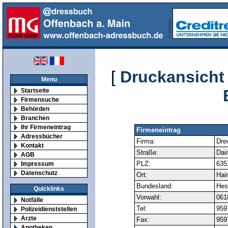
[
Druckansicht
Menu
Startseite
Firmensuche
Behörden
Branchen
Ihr Firmeneintrag
Firmeneintrag
Adressbücher
Firma:
Dre
Kontakt
Straße:
Daim
AGB
PLZ:
635
Impressum
Datenschutz
Ort:
Hai
Bundesland:
Hes
Quicklinks
Vorwahl:
061
Notfälle
Tel:
959
Polizeidienststellen
Ärzte
Fax:
959
Apotheken