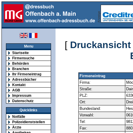
[
Druckansicht
Menu
Startseite
Firmensuche
Behörden
Branchen
Ihr Firmeneintrag
Firmeneintrag
Adressbücher
Firma:
Möc
Kontakt
Straße:
Daim
AGB
PLZ:
633
Impressum
Datenschutz
Ort:
Drei
Bundesland:
Hes
Quicklinks
Vorwahl:
061
Notfälle
Tel:
981
Polizeidienststellen
Ärzte
Fax:
880
Apotheken