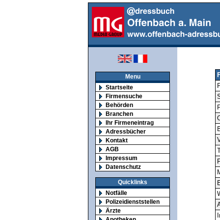
Menu
F
Startseite
Firmensuche
S
Behörden
Branchen
O
Ihr Firmeneintrag
Adressbücher
V
Kontakt
AGB
T
Impressum
F
Datenschutz
M
Quicklinks
E
Notfälle
Polizeidienststellen
A
Ärzte
I
Apotheken