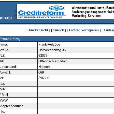
[
Druckansicht
] [
zurück
] [
Eintrag korrigieren
] [
Eintra
Firmeneintrag
irma:
Frank-Aufzüge
traße:
Holzwiesenweg 35
PLZ:
63073
rt:
Offenbach am Main
Bundesland:
Hessen
orwahl:
069
el:
896660
ax:
obil:
-Mail:
WWW:
nsprechpartner:
nfo: