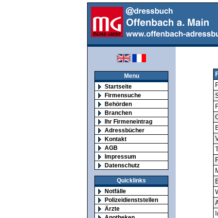
Menu
F
Startseite
Firmensuche
S
Behörden
Branchen
O
Ihr Firmeneintrag
Adressbücher
V
Kontakt
AGB
T
Impressum
F
Datenschutz
M
Quicklinks
E
Notfälle
Polizeidienststellen
A
Ärzte
I
Apotheken