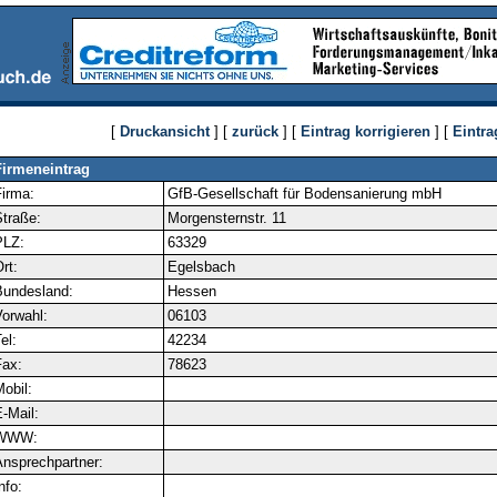
[
Druckansicht
] [
zurück
] [
Eintrag korrigieren
] [
Eintra
Firmeneintrag
irma:
GfB-Gesellschaft für Bodensanierung mbH
traße:
Morgensternstr. 11
PLZ:
63329
rt:
Egelsbach
Bundesland:
Hessen
orwahl:
06103
el:
42234
ax:
78623
obil:
-Mail:
WWW:
nsprechpartner:
nfo: