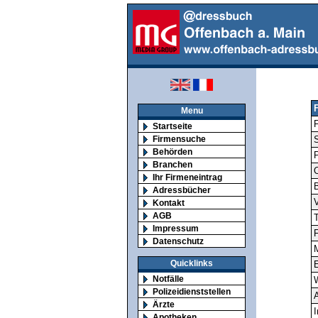
Menu
F
Startseite
Firmensuche
S
Behörden
Branchen
O
Ihr Firmeneintrag
Adressbücher
V
Kontakt
AGB
T
Impressum
F
Datenschutz
M
Quicklinks
E
Notfälle
Polizeidienststellen
A
Ärzte
I
Apotheken