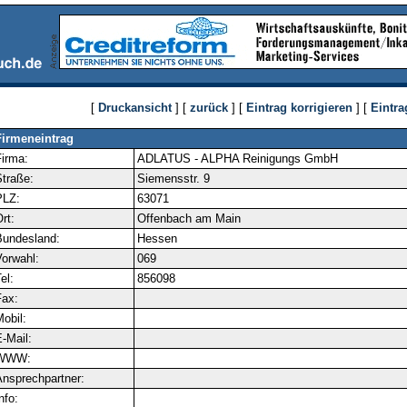
[
Druckansicht
] [
zurück
] [
Eintrag korrigieren
] [
Eintra
Firmeneintrag
irma:
ADLATUS - ALPHA Reinigungs GmbH
traße:
Siemensstr. 9
PLZ:
63071
rt:
Offenbach am Main
Bundesland:
Hessen
orwahl:
069
el:
856098
ax:
obil:
-Mail:
WWW:
nsprechpartner:
nfo: