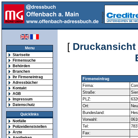
[
Druckansicht
Menu
Startseite
Firmensuche
Behörden
Branchen
Ihr Firmeneintrag
Firmeneintrag
Adressbücher
Firma:
Cont
Kontakt
Straße:
Sie
AGB
PLZ:
632
Impressum
Datenschutz
Ort:
Neu
Bundesland:
Hes
Quicklinks
Vorwahl:
061
Notfälle
Tel:
783
Polizeidienststellen
Ärzte
Fax:
Apotheken