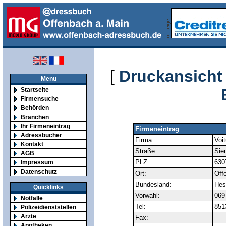
[
Druckansicht
Menu
Startseite
Firmensuche
Behörden
Branchen
Ihr Firmeneintrag
Firmeneintrag
Adressbücher
Firma:
Voi
Kontakt
Straße:
Sie
AGB
PLZ:
630
Impressum
Datenschutz
Ort:
Off
Bundesland:
Hes
Quicklinks
Vorwahl:
069
Notfälle
Tel:
851
Polizeidienststellen
Ärzte
Fax:
Apotheken