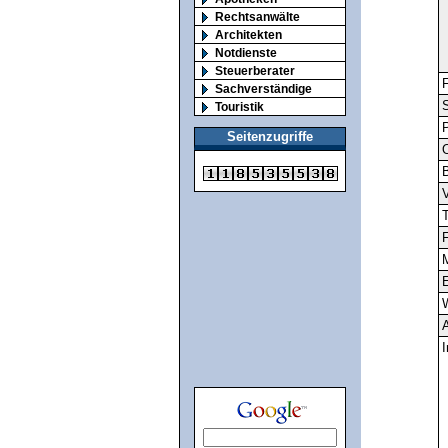
Rechtsanwälte
Architekten
Notdienste
Steuerberater
F
Sachverständige
S
Touristik
Seitenzugriffe
O
V
T
F
M
E
A
I