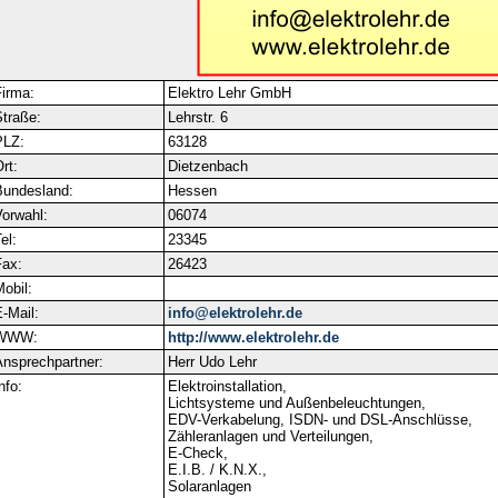
irma:
Elektro Lehr GmbH
traße:
Lehrstr. 6
PLZ:
63128
rt:
Dietzenbach
Bundesland:
Hessen
orwahl:
06074
el:
23345
ax:
26423
obil:
-Mail:
info@elektrolehr.de
WWW:
http://www.elektrolehr.de
nsprechpartner:
Herr Udo Lehr
nfo:
Elektroinstallation,
Lichtsysteme und Außenbeleuchtungen,
EDV-Verkabelung, ISDN- und DSL-Anschlüsse,
Zähleranlagen und Verteilungen,
E-Check,
E.I.B. / K.N.X.,
Solaranlagen