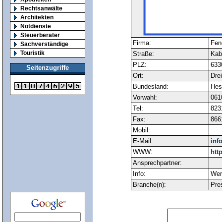
Rechtsanwälte
Architekten
Notdienste
Steuerberater
Firma:
Fen
Sachverständige
Touristik
Straße:
Kabe
PLZ:
633
Seitenzugriffe
Ort:
Drei
Bundesland:
Hes
Vorwahl:
061
Tel:
823
Fax:
866
Mobil:
E-Mail:
inf
WWW:
htt
Ansprechpartner:
Info:
Wer
Branche(n):
Pres