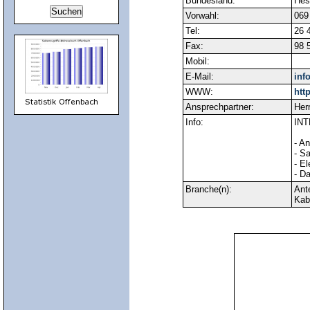
Bundesland:
Hes
Vorwahl:
069
Tel:
26 
Fax:
98 
Mobil:
E-Mail:
inf
WWW:
htt
Ansprechpartner:
Her
Info:
IN
- A
- Sa
- El
- D
Branche(n):
Ant
Kab