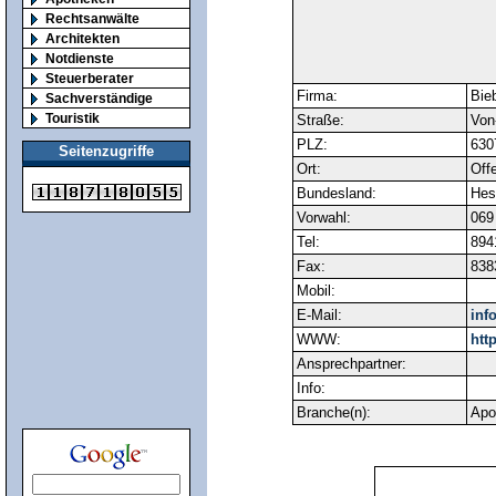
Rechtsanwälte
Architekten
Notdienste
Steuerberater
Firma:
Bie
Sachverständige
Touristik
Straße:
Von
PLZ:
630
Seitenzugriffe
Ort:
Off
Bundesland:
Hes
Vorwahl:
069
Tel:
894
Fax:
838
Mobil:
E-Mail:
inf
WWW:
htt
Ansprechpartner:
Info:
Branche(n):
Apo