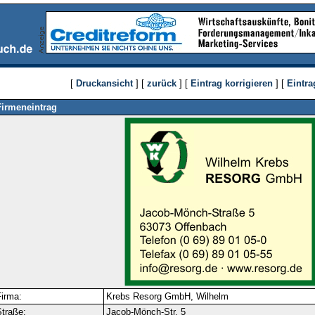
[
Druckansicht
] [
zurück
] [
Eintrag korrigieren
] [
Eintra
Firmeneintrag
irma:
Krebs Resorg GmbH, Wilhelm
traße:
Jacob-Mönch-Str. 5