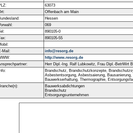
PLZ:
63073
rt:
Offenbach am Main
Bundesland:
Hessen
orwahl:
069
el:
890105-0
ax:
890105-55
obil:
-Mail:
info@resorg.de
WWW:
http://www.resorg.de
nsprechpartner:
Herr Dipl.-Ing. Ralf Lubkowitz, Frau Dipl.-BetrWirt B
nfo:
Brandschutz, Brandschutzkonzepte, Brandschutzs
Asbestentsorgung, Asbestsaierung, Bausanierung,
Bauwerkserhaltung, Thermographie, Entsorgungsfa
ranche(n):
Bauwerksabdichtungen
Brandschutz
Entsorgungsunternehmen