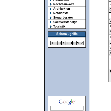
Rechtsanwälte
Architekten
O
Notdienste
Steuerberater
V
Sachverständige
T
Touristik
F
Seitenzugriffe
M
E
A
I
B