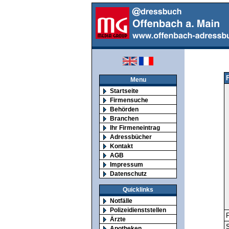
Menu
Startseite
Firmensuche
Behörden
Branchen
Ihr Firmeneintrag
Adressbücher
Kontakt
AGB
Impressum
Datenschutz
Quicklinks
Notfälle
Polizeidienststellen
F
Ärzte
S
Apotheken