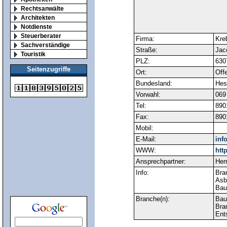
Rechtsanwälte
Architekten
Notdienste
Steuerberater
Firma:
Kre
Sachverständige
Straße:
Jac
Touristik
PLZ:
630
Seitenzugriffe
Ort:
Off
Bundesland:
Hes
Vorwahl:
069
Tel:
890
Fax:
890
Mobil:
E-Mail:
inf
WWW:
htt
Ansprechpartner:
Herr
Info:
Bra
Asb
Bau
Branche(n):
Bau
Bra
Ent