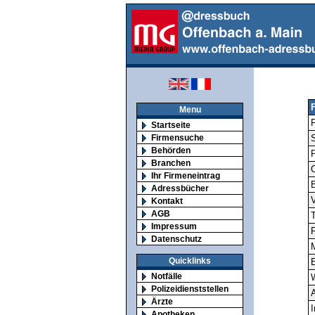
Menu
F
Startseite
Firmensuche
S
Behörden
Branchen
O
Ihr Firmeneintrag
Adressbücher
V
Kontakt
AGB
T
Impressum
F
Datenschutz
M
Quicklinks
E
Notfälle
Polizeidienststellen
A
Ärzte
I
Apotheken