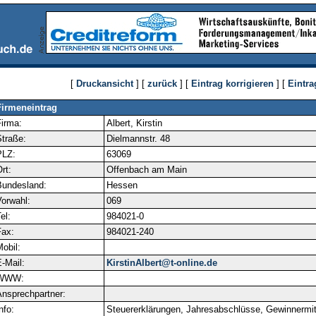
[
Druckansicht
] [
zurück
] [
Eintrag korrigieren
] [
Eintra
Firmeneintrag
irma:
Albert, Kirstin
traße:
Dielmannstr. 48
PLZ:
63069
rt:
Offenbach am Main
Bundesland:
Hessen
orwahl:
069
el:
984021-0
ax:
984021-240
obil:
-Mail:
KirstinAlbert@t-online.de
WWW:
nsprechpartner:
nfo:
Steuererklärungen, Jahresabschlüsse, Gewinnermit