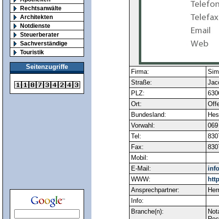
Rechtsanwälte
Architekten
Notdienste
Steuerberater
Sachverständige
Touristik
Seitenzugriffe
Firma:
Sim
Straße:
Jac
PLZ:
630
Ort:
Off
Bundesland:
Hes
Vorwahl:
069
Tel:
830
Fax:
830
Mobil:
E-Mail:
inf
WWW:
htt
Ansprechpartner:
Her
Info:
Branche(n):
Not
Rec