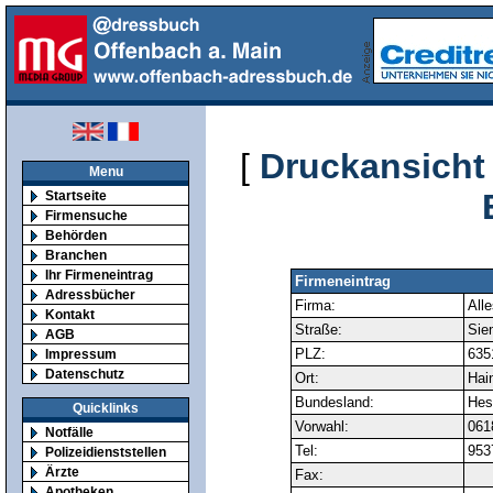
[
Druckansicht
Menu
Startseite
Firmensuche
Behörden
Branchen
Ihr Firmeneintrag
Firmeneintrag
Adressbücher
Firma:
Alle
Kontakt
Straße:
Sie
AGB
PLZ:
635
Impressum
Datenschutz
Ort:
Hai
Bundesland:
Hes
Quicklinks
Vorwahl:
061
Notfälle
Tel:
953
Polizeidienststellen
Ärzte
Fax:
Apotheken