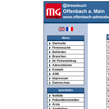
Menu
F
Startseite
Firmensuche
S
Behörden
Branchen
O
Ihr Firmeneintrag
Adressbücher
V
Kontakt
AGB
T
Impressum
F
Datenschutz
M
Quicklinks
E
Notfälle
Polizeidienststellen
A
Ärzte
I
Apotheken