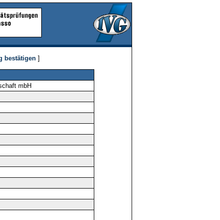
g bestätigen
]
 schaft mbH